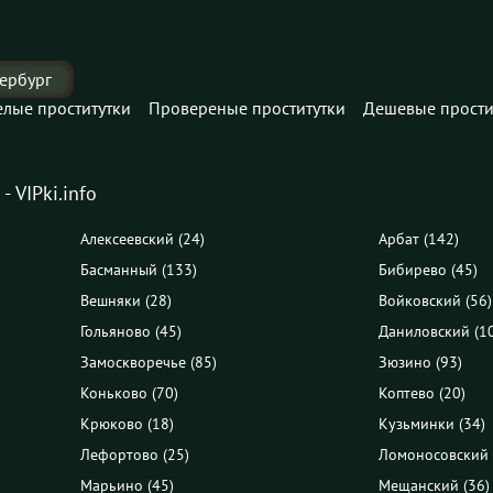
ербург
елые проститутки
Провереные проститутки
Дешевые прости
 VIPki.info
Алексеевский (24)
Арбат (142)
Басманный (133)
Бибирево (45)
Вешняки (28)
Войковский (56)
Гольяново (45)
Даниловский (1
Замоскворечье (85)
Зюзино (93)
Коньково (70)
Коптево (20)
Крюково (18)
Кузьминки (34)
Лефортово (25)
Ломоносовский 
Марьино (45)
Мещанский (36)