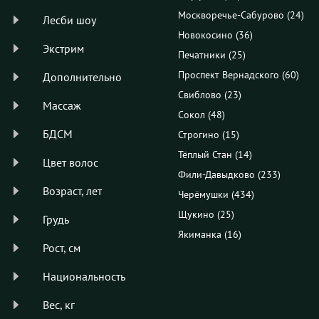
Москворечье-Сабурово (24)
Лесби шоу
Новокосино (36)
Экстрим
Печатники (25)
Проспект Вернадского (60)
Дополнительно
Свиблово (23)
Массаж
Сокол (48)
БДСМ
Строгино (15)
Тёплый Стан (14)
Цвет волос
Фили-Давыдково (233)
Возраст, лет
Черёмушки (434)
Щукино (25)
Грудь
Якиманка (16)
Рост, см
Национальность
Вес, кг