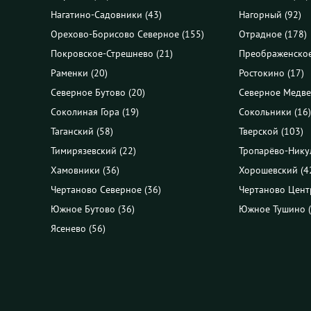
Нагатино-Садовники (43)
Нагорный (92)
Орехово-Борисово Северное (155)
Отрадное (178)
Покровское-Стрешнево (21)
Преображенское
Раменки (20)
Ростокино (17)
Северное Бутово (20)
Северное Медве
Соколиная Гора (19)
Сокольники (16)
Таганский (58)
Тверской (103)
Тимирязевский (22)
Тропарёво-Нику
Хамовники (36)
Хорошевский (4
Чертаново Северное (36)
Чертаново Цент
Южное Бутово (36)
Южное Тушино (
Ясенево (56)