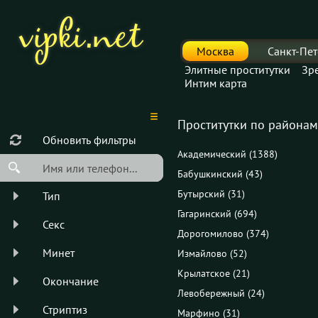
Москва
Санкт-Пет
Элитные проститутки
Зр
Интим карта
Проститутки по районам -
Обновить фильтры
Академический (1388)
Бабушкинский (43)
Бутырский (31)
Тип
Гагаринский (694)
Секс
Дорогомилово (374)
Минет
Измайлово (52)
Крылатское (21)
Окончание
Левобережный (24)
Стриптиз
Марфино (31)